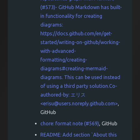
(#573)- GitHub Markdown has built-
in functionality for creating
diagrams:
https://docs.github.com/en/get-
started/writing-on-github/working-
with-advanced-
formatting/creating-
diagrams#creating-mermaid-
diagrams. This can be used instead
of using a third party solution.Co-
authored-by: エリス
<
erisu@users.noreply.github.com
>
,
GitHub
chore: format note (#569)
, GitHub
README: Add section `About this