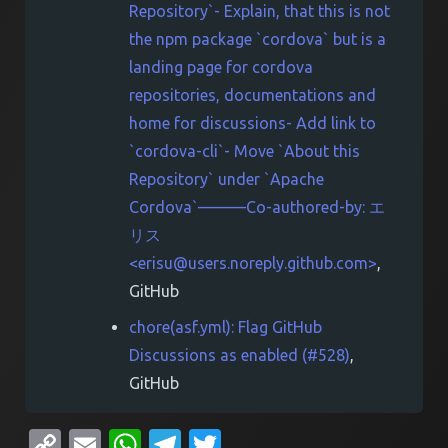
Repository`- Explain, that this is not
the npm package `cordova` but is a
landing page for cordova
repositories, documentations and
home for discussions- Add link to
`cordova-cli`- Move `About this
Repository` under `Apache
Cordova`———Co-authored-by: エ
リス
<
erisu@users.noreply.github.com
>
,
GitHub
chore(asf.yml): Flag GitHub
Discussions as enabled (#528)
,
GitHub
Copy
Email
WhatsApp
Telegram
Twitter